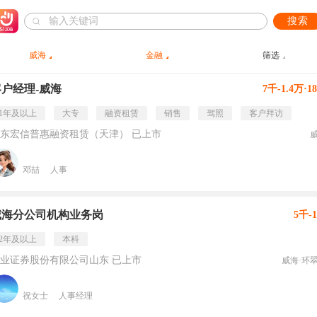
搜索
威海
金融
筛选
客户经理-威海
7千-1.4万·1
1年及以上
大专
融资租赁
销售
驾照
客户拜访
东宏信普惠融资租赁（天津） 已上市
邓喆
人事
威海分公司机构业务岗
5千-
2年及以上
本科
业证券股份有限公司山东 已上市
威海·环
祝女士
人事经理