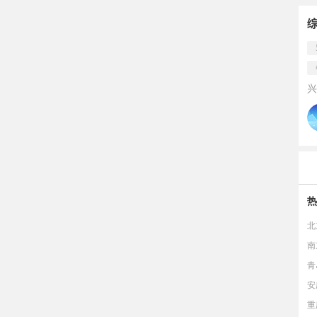
兴
热
北
南
青
安
重