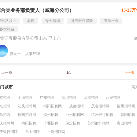
综合类业务部负责人（威海分公司）
13-25万
5年及以上
本科
专业培训
补充医疗保险
五险一金
餐饮补贴
业证券股份有限公司山东 已上市
祝女士
人事经理
上一页
1/1
下一页
门城市
展
京招聘
上海招聘
广州招聘
深圳招聘
武汉招聘
西安招聘
京招聘
汕头招聘网
揭阳招聘网
成都招聘
茂名招聘网
扬州招聘网
岛招聘
杭州招聘网
滁州招聘
台州招聘网
杭州银行招聘
襄阳招聘
庆招聘网
绵阳招聘
十堰招聘
保定招聘
苏州银行招聘
唐山招聘
庆银行招聘
乐山招聘
上饶招聘网