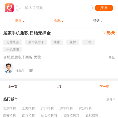
搜索
商丘
金融
筛选
居家手机兼职 日结无押金
50元/天
无需经验
初中及以下
居家
兼职
日结
手机兼职
合肥福鹿电子商务 民营
商丘
祝先生
HR
上一页
1/1
下一页
热门城市
展开
北京招聘
上海招聘
广州招聘
深圳招聘
武汉招聘
西安招聘
南京招聘
汕头招聘网
揭阳招聘网
成都招聘