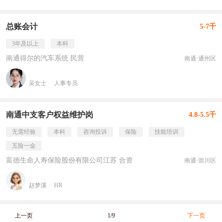
总账会计
5-7千
3年及以上
本科
南通得尔的汽车系统 民营
南通·通州区
吴女士
人事专员
南通中支客户权益维护岗
4.8-5.5千
无需经验
本科
咨询投诉
保险
技能培训
五险一金
富德生命人寿保险股份有限公司江苏 合资
南通·崇川区
赵梦溪
HR
上一页
1/9
下一页