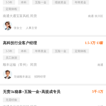
3-5年
本科
五险一金
绩效奖金
年终奖金
定期体检
南通大通宝富风机 民营
南通·崇川区
张女士
人事主管
高科技行业客户经理
1.5-3万·13薪
3-5年
本科
年终奖金
五险一金
定期体检
员工旅游
顺丰运输（常州） 民营
南通
无锡顺丰速运
招聘经理
无责5k稳拿+五险一金+高提成专员
5千-1万
无需经验