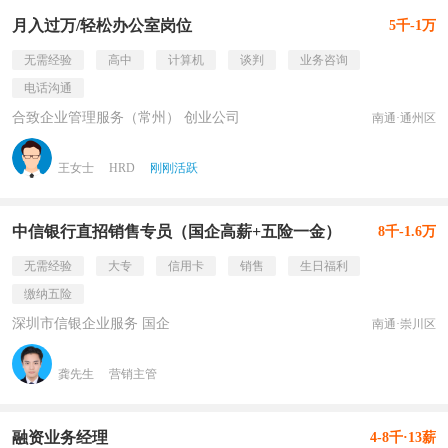
月入过万/轻松办公室岗位
5千-1万
无需经验
高中
计算机
谈判
业务咨询
电话沟通
合致企业管理服务（常州） 创业公司
南通·通州区
王女士
HRD
刚刚活跃
中信银行直招销售专员（国企高薪+五险一金）
8千-1.6万
无需经验
大专
信用卡
销售
生日福利
缴纳五险
深圳市信银企业服务 国企
南通·崇川区
龚先生
营销主管
融资业务经理
4-8千·13薪