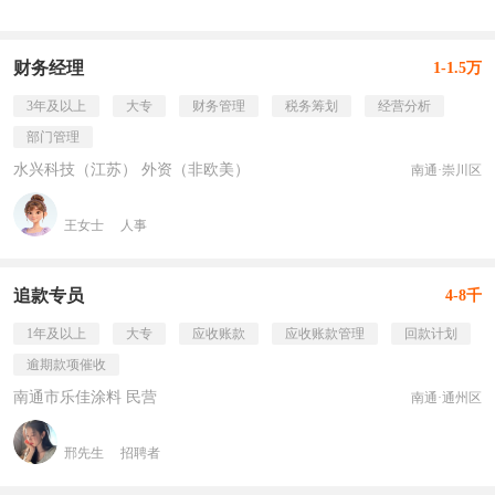
财务经理
1-1.5万
3年及以上
大专
财务管理
税务筹划
经营分析
部门管理
水兴科技（江苏） 外资（非欧美）
南通·崇川区
王女士
人事
追款专员
4-8千
1年及以上
大专
应收账款
应收账款管理
回款计划
逾期款项催收
南通市乐佳涂料 民营
南通·通州区
邢先生
招聘者