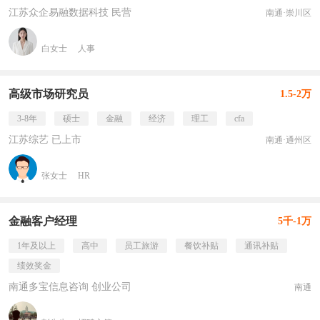
江苏众企易融数据科技 民营
南通·崇川区
白女士
人事
高级市场研究员
1.5-2万
3-8年
硕士
金融
经济
理工
cfa
江苏综艺 已上市
南通·通州区
张女士
HR
金融客户经理
5千-1万
1年及以上
高中
员工旅游
餐饮补贴
通讯补贴
绩效奖金
南通多宝信息咨询 创业公司
南通