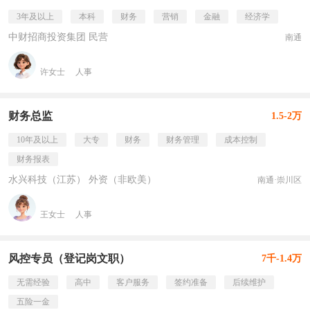
3年及以上
本科
财务
营销
金融
经济学
中财招商投资集团 民营
南通
许女士
人事
财务总监
1.5-2万
10年及以上
大专
财务
财务管理
成本控制
财务报表
水兴科技（江苏） 外资（非欧美）
南通·崇川区
王女士
人事
风控专员（登记岗文职）
7千-1.4万
无需经验
高中
客户服务
签约准备
后续维护
五险一金