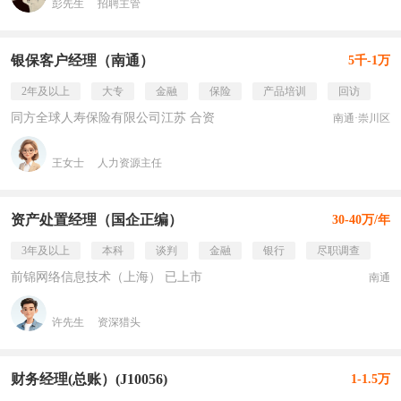
彭先生
招聘主管
银保客户经理（南通）
5千-1万
2年及以上
大专
金融
保险
产品培训
回访
同方全球人寿保险有限公司江苏 合资
南通·崇川区
王女士
人力资源主任
资产处置经理（国企正编）
30-40万/年
3年及以上
本科
谈判
金融
银行
尽职调查
前锦网络信息技术（上海） 已上市
南通
许先生
资深猎头
财务经理(总账）(J10056)
1-1.5万