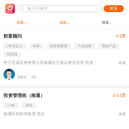
搜索
南通
金融
筛选
财富顾问
1-2万
2年及以上
本科
投资者教育
产品销售
理财产品
反洗钱
申万宏源证券有限公司南通长江路证券营业部 民营
南通
冯保生
HR
投资管理岗（南通）
1-1.5万
3-4年
本科
南通科创投资集团 国企
南通