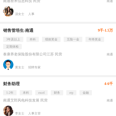
南通叁米信息科技 民营
南通
汤女士
人事
销售管培生-南通
9千-1.5万
3年及以上
本科
绩效奖金
五险一金
年终奖金
定期体检
泰康养老保险股份有限公司江苏 民营
南通
黄女士
招聘专家
财务助理
4-6千
1-2年
本科
excel
财务
erp
金融
南通艾郎风电科技发展 民营
南通
李女士
人事主管