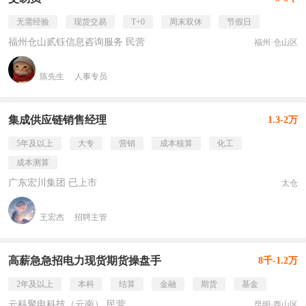
无需经验
现货交易
T+0
周末双休
节假日
福州仓山贰钰信息咨询服务 民营
福州·仓山区
陈先生
人事专员
集成供应链销售经理
1.3-2万
5年及以上
大专
营销
成本核算
化工
成本测算
广东宏川集团 已上市
太仓
王宏杰
招聘主管
高薪急急招电力现货期货操盘手
8千-1.2万
2年及以上
本科
结算
金融
期货
基金
云科聚电科技（云南） 民营
昆明·西山区