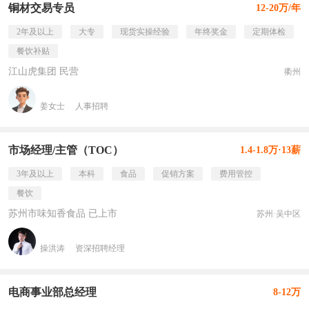
铜材交易专员
12-20万/年
2年及以上
大专
现货实操经验
年终奖金
定期体检
餐饮补贴
江山虎集团 民营
衢州
姜女士
人事招聘
市场经理/主管（TOC）
1.4-1.8万·13薪
3年及以上
本科
食品
促销方案
费用管控
餐饮
苏州市味知香食品 已上市
苏州·吴中区
操洪涛
资深招聘经理
电商事业部总经理
8-12万