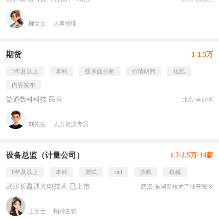
柳女士
人事经理
期货
1-1.5万
3年及以上
本科
技术面分析
行情研判
化肥
内容发布
益通数科科技 民营
北京·丰台区
刘先生
人力资源专员
设备总监（计量公司）
1.7-2.5万·14薪
8年及以上
本科
测试
cad
招聘
机械
武汉长盈通光电技术 已上市
武汉·东湖新技术产业开发区
王女士
招聘主管