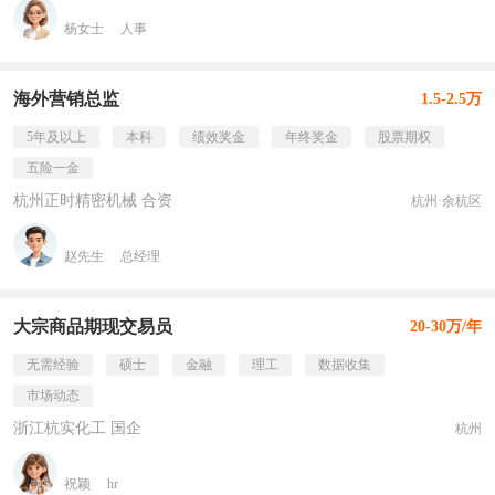
杨女士
人事
海外营销总监
1.5-2.5万
5年及以上
本科
绩效奖金
年终奖金
股票期权
五险一金
杭州正时精密机械 合资
杭州·余杭区
赵先生
总经理
大宗商品期现交易员
20-30万/年
无需经验
硕士
金融
理工
数据收集
市场动态
浙江杭实化工 国企
杭州
祝颖
hr