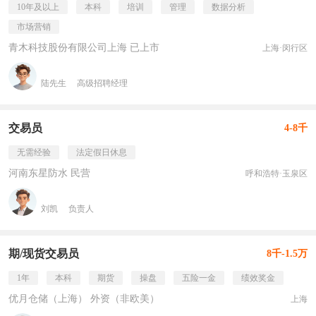
10年及以上
本科
培训
管理
数据分析
市场营销
青木科技股份有限公司上海 已上市
上海·闵行区
陆先生
高级招聘经理
交易员
4-8千
无需经验
法定假日休息
河南东星防水 民营
呼和浩特·玉泉区
刘凯
负责人
期/现货交易员
8千-1.5万
1年
本科
期货
操盘
五险一金
绩效奖金
优月仓储（上海） 外资（非欧美）
上海