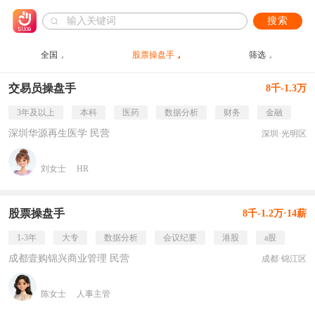
搜索
全国
股票操盘手
筛选
交易员操盘手
8千-1.3万
3年及以上
本科
医药
数据分析
财务
金融
深圳华源再生医学 民营
深圳·光明区
刘女士
HR
股票操盘手
8千-1.2万·14薪
1-3年
大专
数据分析
会议纪要
港股
a股
成都壹购锦兴商业管理 民营
成都·锦江区
陈女士
人事主管