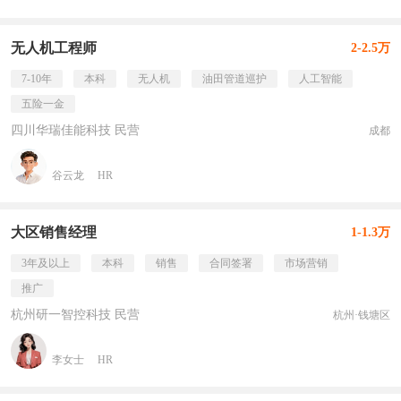
无人机工程师
2-2.5万
7-10年
本科
无人机
油田管道巡护
人工智能
五险一金
四川华瑞佳能科技 民营
成都
谷云龙
HR
大区销售经理
1-1.3万
3年及以上
本科
销售
合同签署
市场营销
推广
杭州研一智控科技 民营
杭州·钱塘区
李女士
HR