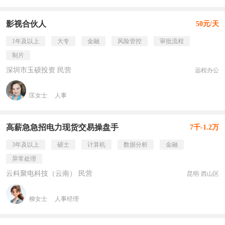
影视合伙人
50元/天
1年及以上
大专
金融
风险管控
审批流程
制片
深圳市玉硕投资 民营
远程办公
匡女士
人事
高薪急急招电力现货交易操盘手
7千-1.2万
3年及以上
硕士
计算机
数据分析
金融
异常处理
云科聚电科技（云南） 民营
昆明·西山区
柳女士
人事经理