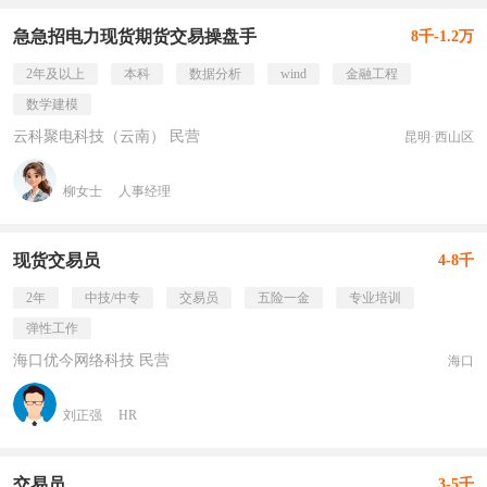
急急招电力现货期货交易操盘手
8千-1.2万
2年及以上
本科
数据分析
wind
金融工程
数学建模
云科聚电科技（云南） 民营
昆明·西山区
柳女士
人事经理
现货交易员
4-8千
2年
中技/中专
交易员
五险一金
专业培训
弹性工作
海口优今网络科技 民营
海口
刘正强
HR
交易员
3-5千