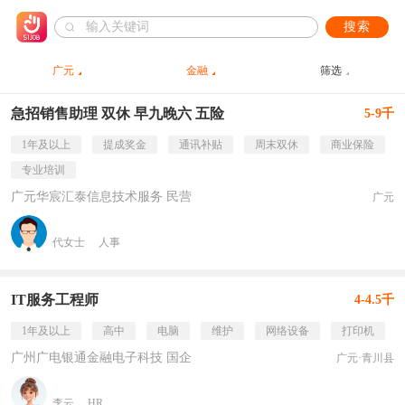
搜索
广元
金融
筛选
急招销售助理 双休 早九晚六 五险
5-9千
1年及以上
提成奖金
通讯补贴
周末双休
商业保险
专业培训
广元华宸汇泰信息技术服务 民营
广元
代女士
人事
IT服务工程师
4-4.5千
1年及以上
高中
电脑
维护
网络设备
打印机
广州广电银通金融电子科技 国企
广元·青川县
李云
HR