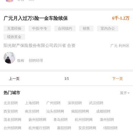
广元月入过万5险一金车险续保
6千-1.2万
无需经验
中技/中专
合同续约
销售
室内办公
绩效奖金
阳光财产保险股份有限公司四川省 合资
广元·利州区
馥榕
招聘经理
上一页
1/1
下一页
热门城市
展开
北京招聘
上海招聘
广州招聘
深圳招聘
武汉招聘
西安招聘
南京招聘
汕头招聘网
揭阳招聘网
成都招聘
茂名招聘网
扬州招聘网
青岛招聘
杭州招聘网
滁州招聘
台州招聘网
杭州银行招聘
襄阳招聘
安庆招聘网
绵阳招聘