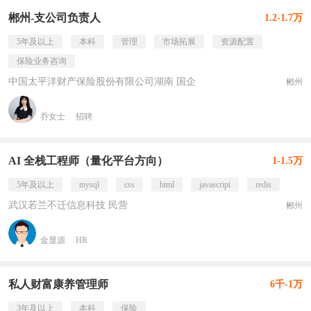
郴州-支公司负责人
1.2-1.7万
5年及以上
本科
管理
市场拓展
资源配置
保险业务咨询
中国太平洋财产保险股份有限公司湖南 国企
郴州
乔女士
招聘
AI 全栈工程师（量化平台方向）
1-1.5万
5年及以上
mysql
css
html
javascript
redis
武汉若兰不迁信息科技 民营
郴州
金显源
HR
私人财富康养管理师
6千-1万
3年及以上
本科
保险