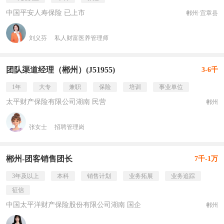
中国平安人寿保险 已上市
郴州·宜章县
刘义芬
私人财富医养管理师
团队渠道经理（郴州）(J51955)
3-6千
1年
大专
兼职
保险
培训
事业单位
太平财产保险有限公司湖南 民营
郴州
张女士
招聘管理岗
郴州-团客销售团长
7千-1万
3年及以上
本科
销售计划
业务拓展
业务追踪
征信
中国太平洋财产保险股份有限公司湖南 国企
郴州