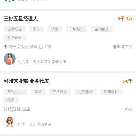
三好五星经理人
5千-1万
无需经验
大专
销售
市场营销
咨询服务
客户开发
中国平安人寿保险 已上市
郴州·宜章县
刘义芬
私人财富医养管理师
郴州营业部-业务代表
3-6千
2年及以上
本科
年终奖金
定期体检
周末双休
培训
财信期货 国企
郴州
刘倩
人力资源专员