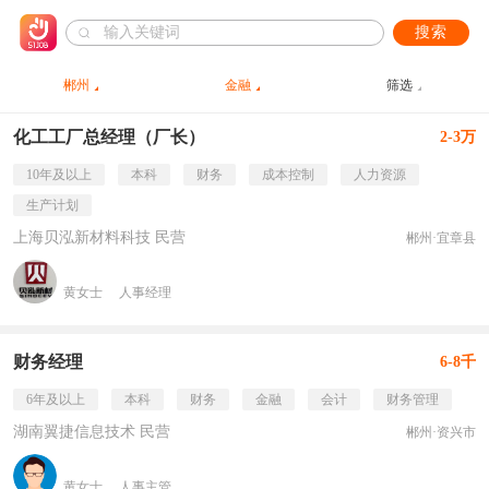
搜索
郴州
金融
筛选
化工工厂总经理（厂长）
2-3万
10年及以上
本科
财务
成本控制
人力资源
生产计划
上海贝泓新材料科技 民营
郴州·宜章县
黄女士
人事经理
财务经理
6-8千
6年及以上
本科
财务
金融
会计
财务管理
湖南翼捷信息技术 民营
郴州·资兴市
黄女士
人事主管