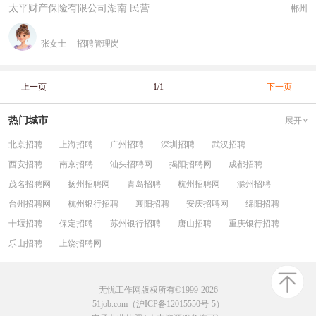
太平财产保险有限公司湖南 民营
郴州
张女士
招聘管理岗
上一页
1/1
下一页
热门城市
展开
北京招聘
上海招聘
广州招聘
深圳招聘
武汉招聘
西安招聘
南京招聘
汕头招聘网
揭阳招聘网
成都招聘
茂名招聘网
扬州招聘网
青岛招聘
杭州招聘网
滁州招聘
台州招聘网
杭州银行招聘
襄阳招聘
安庆招聘网
绵阳招聘
十堰招聘
保定招聘
苏州银行招聘
唐山招聘
重庆银行招聘
乐山招聘
上饶招聘网
无忧工作网版权所有©1999-2026
51job.com（沪ICP备12015550号-5）